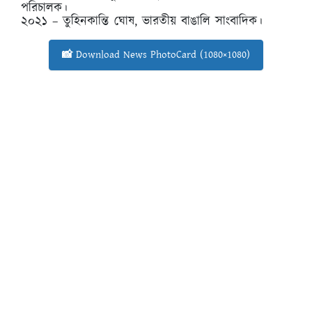
পরিচালক।
২০২১ – তুহিনকান্তি ঘোষ, ভারতীয় বাঙালি সাংবাদিক।
📸 Download News PhotoCard (1080×1080)