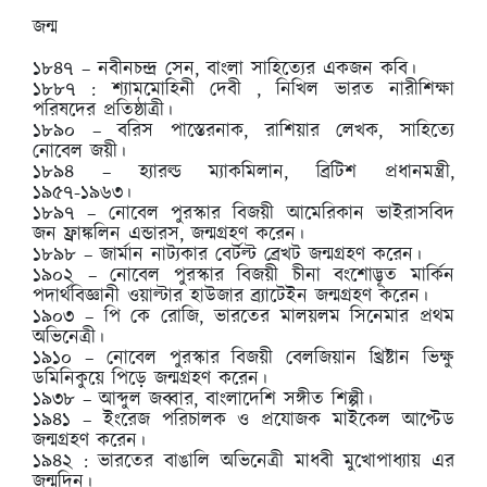
জন্ম
১৮৪৭ – নবীনচন্দ্র সেন, বাংলা সাহিত্যের একজন কবি।
১৮৮৭ : শ্যামমোহিনী দেবী , নিখিল ভারত নারীশিক্ষা
পরিষদের প্রতিষ্ঠাত্রী।
১৮৯০ – বরিস পাস্তেরনাক, রাশিয়ার লেখক, সাহিত্যে
নোবেল জয়ী।
১৮৯৪ – হ্যারল্ড ম্যাকমিলান, ব্রিটিশ প্রধানমন্ত্রী,
১৯৫৭-১৯৬৩।
১৮৯৭ – নোবেল পুরস্কার বিজয়ী আমেরিকান ভাইরাসবিদ
জন ফ্রাঙ্কলিন এন্ডারস, জন্মগ্রহণ করেন।
১৮৯৮ – জার্মান নাট্যকার বের্টল্ট ব্রেখট জন্মগ্রহণ করেন।
১৯০২ – নোবেল পুরস্কার বিজয়ী চীনা বংশোদ্ভূত মার্কিন
পদার্থবিজ্ঞানী ওয়াল্টার হাউজার ব্র্যাটেইন জন্মগ্রহণ করেন।
১৯০৩ – পি কে রোজি, ভারতের মালয়লম সিনেমার প্রথম
অভিনেত্রী।
১৯১০ – নোবেল পুরস্কার বিজয়ী বেলজিয়ান খ্রিষ্টান ভিক্ষু
ডমিনিকুয়ে পিড়ে জন্মগ্রহণ করেন।
১৯৩৮ – আব্দুল জব্বার, বাংলাদেশি সঙ্গীত শিল্পী।
১৯৪১ – ইংরেজ পরিচালক ও প্রযোজক মাইকেল আপ্টেড
জন্মগ্রহণ করেন।
১৯৪২ : ভারতের বাঙালি অভিনেত্রী মাধবী মুখোপাধ্যায় এর
জন্মদিন।