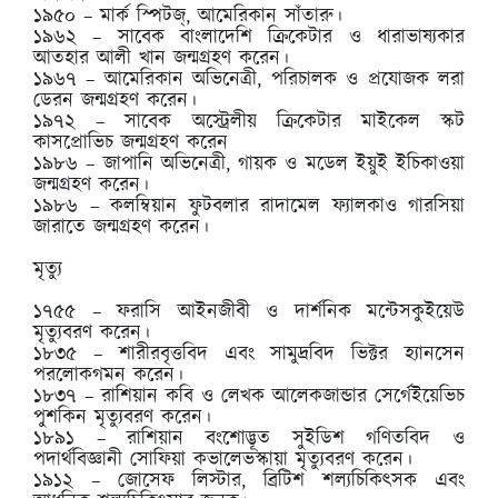
১৯৫০ – মার্ক স্পিটজ্‌, আমেরিকান সাঁতারু।
১৯৬২ – সাবেক বাংলাদেশি ক্রিকেটার ও ধারাভাষ্যকার
আতহার আলী খান জন্মগ্রহণ করেন।
১৯৬৭ – আমেরিকান অভিনেত্রী, পরিচালক ও প্রযোজক লরা
ডেরন জন্মগ্রহণ করেন।
১৯৭২ – সাবেক অস্ট্রেলীয় ক্রিকেটার মাইকেল স্কট
কাসপ্রোভিচ জন্মগ্রহণ করেন
১৯৮৬ – জাপানি অভিনেত্রী, গায়ক ও মডেল ইয়ুই ইচিকাওয়া
জন্মগ্রহণ করেন।
১৯৮৬ – কলম্বিয়ান ফুটবলার রাদামেল ফ্যালকাও গারসিয়া
জারাতে জন্মগ্রহণ করেন।
মৃত্যু
১৭৫৫ – ফরাসি আইনজীবী ও দার্শনিক মন্টেসকুইয়েউ
মৃত্যুবরণ করেন।
১৮৩৫ – শারীরবৃত্তবিদ এবং সামুদ্রবিদ ভিক্টর হ্যানসেন
পরলোকগমন করেন।
১৮৩৭ – রাশিয়ান কবি ও লেখক আলেকজান্ডার সের্গেইয়েভিচ
পুশকিন মৃত্যুবরণ করেন।
১৮৯১ – রাশিয়ান বংশোদ্ভূত সুইডিশ গণিতবিদ ও
পদার্থবিজ্ঞানী সোফিয়া কভালেভস্কায়া মৃত্যুবরণ করেন।
১৯১২ – জোসেফ লিস্টার, ব্রিটিশ শল্যচিকিৎসক এবং