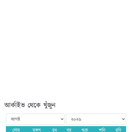
আর্কাইভ থেকে খুঁজুন
সোম
মঙ্গল
বুধ
বৃহ
শুক্র
শনি
রবি