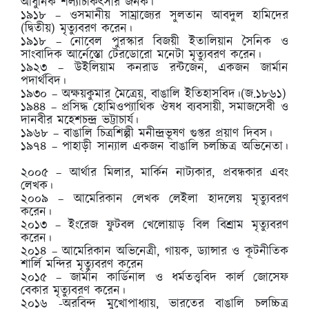
আধুনিক শল্যচিকিৎসার জনক।
১৯১৮ – ওসমানীয় সাম্রাজ্যের সুলতান আবদুল হামিদের
(দ্বিতীয়) মৃত্যুবরণ করেন।
১৯১৮ – নোবেল পুরস্কার বিজয়ী ইতালিয়ান সৈনিক ও
সাংবাদিক আর্নেস্তো টেরডোরো মনেটা মৃত্যুবরণ করেন।
১৯২৩ – উইলিয়াম কনরাড রন্টজেন, একজন জার্মান
পদার্থবিদ।
১৯৩০ – অক্ষয়কুমার মৈত্রেয়, বাঙালি ইতিহাসবিদ।(জ.১৮৬১)
১৯৪৪ – প্রসিদ্ধ হোমিওপ্যাথিক ঔষধ ব্যবসায়ী, সমাজসেবী ও
দানবীর মহেশচন্দ্র ভট্টাচার্য।
১৯৬৮ – বাঙালি চিত্রশিল্পী মনীন্দ্রভূষণ গুপ্তর প্রয়াণ দিবস।
১৯৭৪ – পাহাড়ী সান্যাল একজন বাঙালি চলচ্চিত্র অভিনেতা।
২০০৫ – আর্থার মিলার, মার্কিন নাট্যকার, প্রবন্ধকার এবং
লেখক।
২০০৯ – আমেরিকান লেখক লেইলা হাদলেয় মৃত্যুবরণ
করেন।
২০১৩ – ইংরেজ ফুটবল খেলোয়াড় বিল বিশ্রাম মৃত্যুবরণ
করেন।
২০১৪ – আমেরিকান অভিনেত্রী, গায়ক, ড্যান্সার ও কূটনীতিক
শার্লি মন্দির মৃত্যুবরণ করেন
২০১৫ – জার্মান কার্ডিনাল ও ধর্মতত্ত্ববিদ কার্ল জোসেফ
বেকার মৃত্যুবরণ করেন।
২০১৬ -অরবিন্দ মুখোপাধ্যায়, ভারতের বাঙালি চলচ্চিত্র