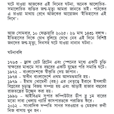
ঘটে যাওয়া আজকের এই দিনের ঘটনা, অনেক আলোচিত-
সমালোচিত ব্যক্তির জন্ম-মৃত্যু আমরা জানতে চাই। পাঠকের
এ চাওয়া মাথায় রেখে আজকের আয়োজন ‘ইতিহাসের এই
দিনে’।
আজ সোমবার, ১০ ফেব্রুয়ারি ২০২৫। ২৬ মাঘ ১৪৩১ বঙ্গাব্দ।
ইতিহাসের দিকে চোখ বুলিয়ে দেখে নেব এই দিনে বিশিষ্ট
জনদের জন্ম-মৃত্যু, দিনসহ ঘটে যাওয়া নানান ঘটনা।
ঘটনাবলি
১৭৬৩ – ফ্রান্স গ্রেট ব্রিটেন এবং স্পেনের মধ্যে একটি চুক্তি
স্বাক্ষরের মাধ্যমে সাত বছরের একটি যুদ্ধের পরি সমাপ্তি ঘটে।
১৯৭২ – বাংলাদেশকে স্বীকৃতি দেয় জাপান।
১৯৭৪ – স্বাধীন বাংলাদেশে প্রথম আদমশুমারি হয়।
১৯৭৯ – ইমাম খোমেনী (রহ:) এর নেতৃত্বে ইরানে ইসলামী
বিপ্লবের চূড়ান্ত বিজয় সম্পন্ন হয় এবং আড়াই হাজার বছরের
রাজতন্ত্রের উচ্ছেদ করা হয়।
১৯৯৬ – আইবিএম সুপার কম্পিউটার ডীপ ব্লু ১ম বারের
মতো দাবা খেলায় গ্যারি কাসপারভকে পরাজিত করে।
২০১২ – সাংবাদিক দম্পতি সাগর সরওয়ার ও মেহরুন রুনী
নিজ বাসায় খুন হন।