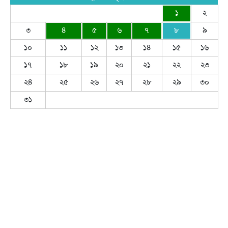
১
২
৩
৪
৫
৬
৭
৮
৯
১০
১১
১২
১৩
১৪
১৫
১৬
১৭
১৮
১৯
২০
২১
২২
২৩
২৪
২৫
২৬
২৭
২৮
২৯
৩০
৩১