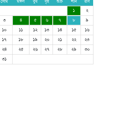
সোম
মঙ্গল
বুধ
বৃহ
শুক্র
শনি
রবি
১
২
৩
৪
৫
৬
৭
৮
৯
১০
১১
১২
১৩
১৪
১৫
১৬
১৭
১৮
১৯
২০
২১
২২
২৩
২৪
২৫
২৬
২৭
২৮
২৯
৩০
৩১