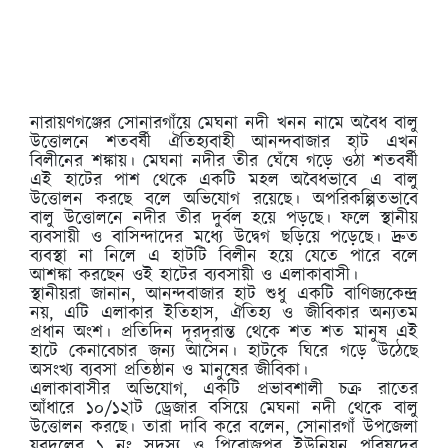
নারায়ণগঞ্জের সোনারগাঁয়ে মেঘনা নদী খনন নামে অবৈধ বালু
উত্তোলনে শতবর্ষী ঐতিহ্যবাহী আনন্দবাজার হাট এখন
বিলীনের শঙ্কায়। মেঘনা নদীর তীর ঘেঁষে গড়ে ওঠা শতবর্ষী
এই হাটের পাশ থেকে একটি মহল অবৈধভাবে এ বালু
উত্তোলন করছে বলে অভিযোগ রয়েছে। অপরিকল্পিতভাবে
বালু উত্তোলনে নদীর তীর দুর্বল হয়ে পড়ছে। ফলে স্থানীয়
ব্যবসায়ী ও বাসিন্দাদের মধ্যে উদ্বেগ ছড়িয়ে পড়েছে। দ্রুত
ব্যবস্থা না নিলে এ হাটটি বিলীন হয়ে যেতে পারে বলে
আশঙ্কা করছেন ওই হাটের ব্যবসায়ী ও এলাকাবাসী।
স্থানীয়রা জানান, আনন্দবাজার হাট শুধু একটি বাণিজ্যকেন্দ্র
নয়, এটি এলাকার ইতিহাস, ঐতিহ্য ও জীবিকার অন্যতম
প্রধান অংশ। প্রতিদিন দূরদূরান্ত থেকে শত শত মানুষ এই
হাটে কেনাবেচার জন্য আসেন। হাটকে ঘিরে গড়ে উঠেছে
অসংখ্য ব্যবসা প্রতিষ্ঠান ও মানুষের জীবিকা।
এলাকাবাসীর অভিযোগ, একটি প্রভাবশালী চক্র রাতের
আঁধারে ১০/১২াট ড্রেজার বসিয়ে মেঘনা নদী থেকে বালু
উত্তোলন করছে। তারা দাবি করে বলেন, সোনারগাঁ উপজেলা
যুবদলের ১ নং সদস্য ও পিরোজপুর ইউনিয়ন পরিষদের