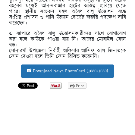
ঝুঁকিপূর্ণ হয়ে উঠেছে। এখনই কার্যকর ব্যবস্থা না নিলে কয়েক
বছরের মধ্যেই আনন্দবাজার হাটের অস্তিত্ব হারিয়ে যেতে
পারে। স্থানীয় সচেতন মহল অবৈধ বালু উত্তোলন বন্ধে
সংশ্লিষ্ট প্রশাসন ও পানি উন্নয়ন বোর্ডের জরুরি পদক্ষেপ দাবি
করেছেন।
এ ব্যাপারে অবৈধ বালু উত্তোলনকারীদের সাথে যোগাযোগ
করা হলে কাউকে পাওয়া যায় নি। তাদের মোবাইল ফোন
বন্ধ।
সোনারগাঁ উপজেলা নির্বাহী অফিসার আসিফ আল জিনাতকে
ফোন দেওয়া হলে তিনি ফোন রিসিভ করেননি।
📸 Download News PhotoCard (1080×1080)
Print