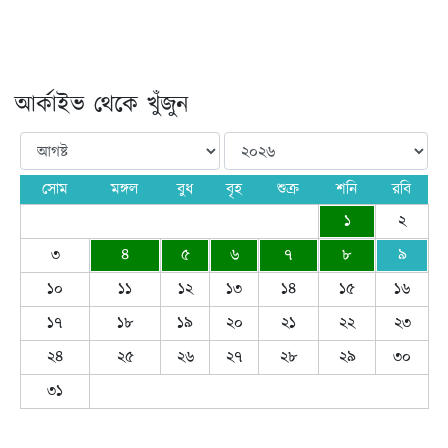
আর্কাইভ থেকে খুঁজুন
সোম
মঙ্গল
বুধ
বৃহ
শুক্র
শনি
রবি
১
২
৩
৪
৫
৬
৭
৮
৯
১০
১১
১২
১৩
১৪
১৫
১৬
১৭
১৮
১৯
২০
২১
২২
২৩
২৪
২৫
২৬
২৭
২৮
২৯
৩০
৩১