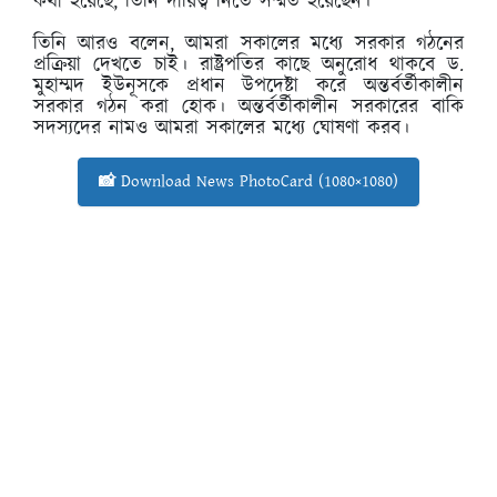
কথা হয়েছে, তিনি দায়িত্ব নিতে সম্মত হয়েছেন।
তিনি আরও বলেন, আমরা সকালের মধ্যে সরকার গঠনের
প্রক্রিয়া দেখতে চাই। রাষ্ট্রপতির কাছে অনুরোধ থাকবে ড.
মুহাম্মদ ইউনূসকে প্রধান উপদেষ্টা করে অন্তর্বর্তীকালীন
সরকার গঠন করা হোক। অন্তর্বর্তীকালীন সরকারের বাকি
সদস্যদের নামও আমরা সকালের মধ্যে ঘোষণা করব।
📸 Download News PhotoCard (1080×1080)