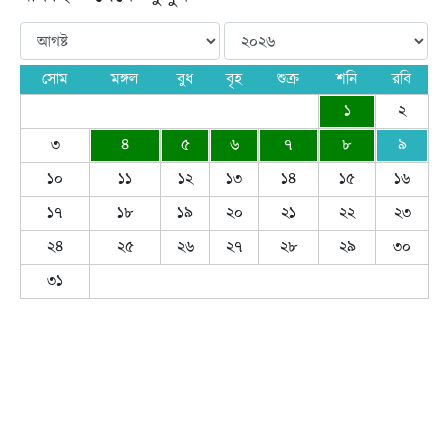
সোম
মঙ্গল
বুধ
বৃহ
শুক্র
শনি
রবি
১
২
৩
৪
৫
৬
৭
৮
৯
১০
১১
১২
১৩
১৪
১৫
১৬
১৭
১৮
১৯
২০
২১
২২
২৩
২৪
২৫
২৬
২৭
২৮
২৯
৩০
৩১