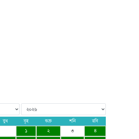
বুধ
বৃহ
শুক্র
শনি
রবি
১
২
৩
৪