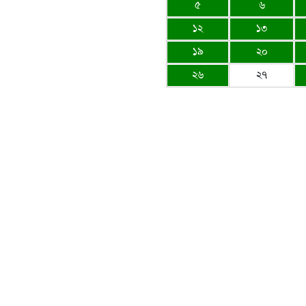
৫
৬
১২
১৩
১৯
২০
২৬
২৭