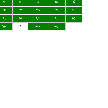
৭
৮
৯
১০
১১
১৪
১৫
১৬
১৭
১৮
২১
২২
২৩
২৪
২৫
২৮
২৯
৩০
৩১