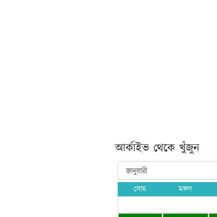
কমিটির সদস্যসচিব মাহদী হাসান।
লের মুখ্য সংগঠক সারজিস আলম
পদপ্রার্থী। এক ভিডিওবার্তায়
 একটা মানুষ অপরাধী হয়ে থাকে,
আর্কাইভ থেকে খুঁজুন
সোম
মঙ্গল