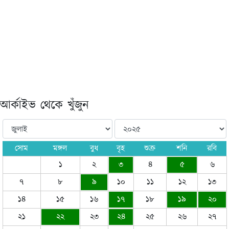
আর্কাইভ থেকে খুঁজুন
সোম
মঙ্গল
বুধ
বৃহ
শুক্র
শনি
রবি
১
২
৩
৪
৫
৬
৭
৮
৯
১০
১১
১২
১৩
১৪
১৫
১৬
১৭
১৮
১৯
২০
২১
২২
২৩
২৪
২৫
২৬
২৭