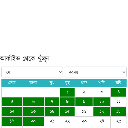
আর্কাইভ থেকে খুঁজুন
সোম
মঙ্গল
বুধ
বৃহ
শুক্র
শনি
রবি
১
২
৩
৪
৫
৬
৭
৮
৯
১০
১১
১২
১৩
১৪
১৫
১৬
১৭
১৮
১৯
২০
২১
২২
২৩
২৪
২৫