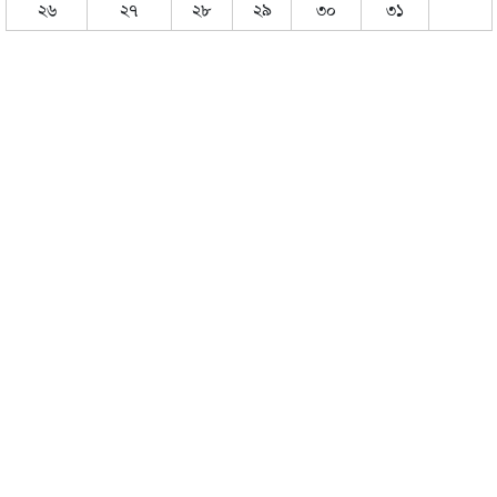
২৬
২৭
২৮
২৯
৩০
৩১