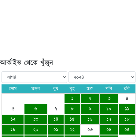
আর্কাইভ থেকে খুঁজুন
সোম
মঙ্গল
বুধ
বৃহ
শুক্র
শনি
রবি
১
২
৩
৪
৫
৬
৭
৮
৯
১০
১১
১২
১৩
১৪
১৫
১৬
১৭
১৮
১৯
২০
২১
২২
২৩
২৪
২৫