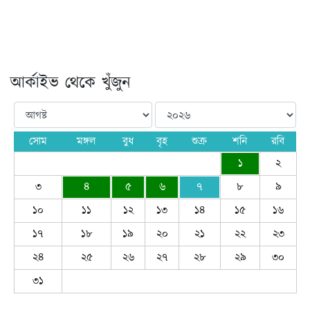
আর্কাইভ থেকে খুঁজুন
সোম
মঙ্গল
বুধ
বৃহ
শুক্র
শনি
রবি
১
২
৩
৪
৫
৬
৭
৮
৯
১০
১১
১২
১৩
১৪
১৫
১৬
১৭
১৮
১৯
২০
২১
২২
২৩
২৪
২৫
২৬
২৭
২৮
২৯
৩০
৩১