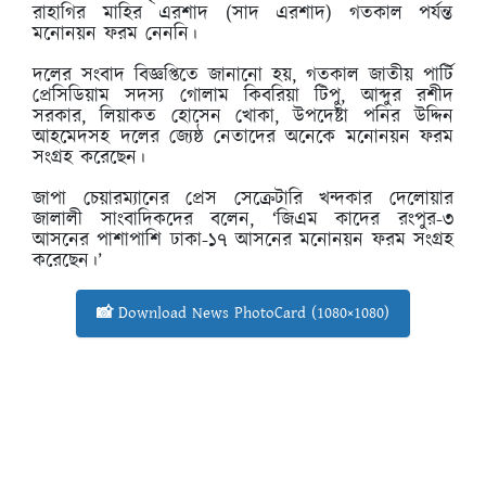
রাহাগির মাহির এরশাদ (সাদ এরশাদ) গতকাল পর্যন্ত
মনোনয়ন ফরম নেননি।
দলের সংবাদ বিজ্ঞপ্তিতে জানানো হয়, গতকাল জাতীয় পার্টি
প্রেসিডিয়াম সদস্য গোলাম কিবরিয়া টিপু, আব্দুর রশীদ
সরকার, লিয়াকত হোসেন খোকা, উপদেষ্টা পনির উদ্দিন
আহমেদসহ দলের জ্যেষ্ঠ নেতাদের অনেকে মনোনয়ন ফরম
সংগ্রহ করেছেন।
জাপা চেয়ারম্যানের প্রেস সেক্রেটারি খন্দকার দেলোয়ার
জালালী সাংবাদিকদের বলেন, ‘জিএম কাদের রংপুর-৩
আসনের পাশাপাশি ঢাকা-১৭ আসনের মনোনয়ন ফরম সংগ্রহ
করেছেন।’
📸 Download News PhotoCard (1080×1080)