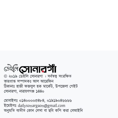
© ২০১৯ ডেইলি সোনারগা । সর্বস্বত্ব সংরক্ষিত
ভারপ্রাপ্ত সম্পাদকঃ আল আরেফিন
ঠিকানাঃ হাজী ফজলুল হক মার্কেট, উপজেলা গেইট
সোনারগা, নারায়ণগঞ্জ ১৪৪০
মোবাইলঃ ০১৪০০০০৫৪৮৪, ০১৯১৯০৪৬৬৬৬
ইমেইলঃ
dailysonargaon@gmail.com
অনুমতি ব্যতীত কোন লেখা বা ছবি কপি করা বেআইনি