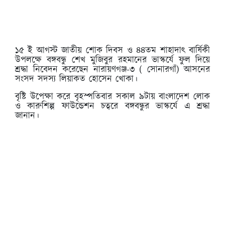
১৫ ই আগস্ট জাতীয় শোক দিবস ও ৪৪তম শাহাদাৎ বার্ষিকী
উপলক্ষে বঙ্গবন্ধু শেখ মুজিবুর রহমানের ভাস্কর্যে ফুল দিয়ে
শ্রদ্ধা নিবেদন করেছেন নারায়ণগঞ্জ-৩ ( সোনারগাঁ) আসনের
সংসদ সদস্য লিয়াকত হোসেন খোকা।
বৃষ্টি উপেক্ষা করে বৃহস্পতিবার সকাল ৯টায় বাংলাদেশ লোক
ও কারুশিল্প ফাউন্ডেশন চত্বরে বঙ্গবন্ধুর ভাস্কর্যে এ শ্রদ্ধা
জানান।