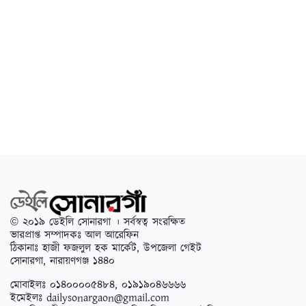
© ২০১৯ ডেইলি সোনারগা । সর্বস্বত্ব সংরক্ষিত
ভারপ্রাপ্ত সম্পাদকঃ আল আরেফিন
ঠিকানাঃ হাজী ফজলুল হক মার্কেট, উপজেলা গেইট
সোনারগা, নারায়ণগঞ্জ ১৪৪০
মোবাইলঃ ০১৪০০০০৫৪৮৪, ০১৯১৯০৪৬৬৬৬
ইমেইলঃ
dailysonargaon@gmail.com