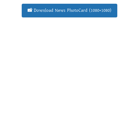
📸 Download News PhotoCard (1080×1080)