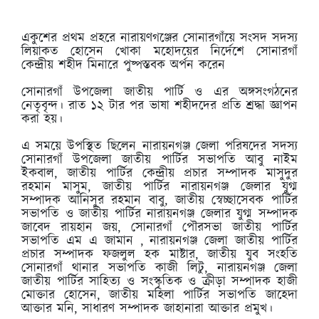
একুশের প্রথম প্রহরে নারায়ণগঞ্জের সোনারগাঁয়ে সংসদ সদস্য
লিয়াকত হোসেন খোকা মহোদয়ের নির্দেশে সোনারগাঁ
কেন্দ্রীয় শহীদ মিনারে পুষ্পস্তবক অর্পন করেন
সোনারগাঁ উপজেলা জাতীয় পার্টি ও এর অঙ্গসংগঠনের
নেতৃবৃন্দ। রাত ১২ টার পর ভাষা শহীদদের প্রতি শ্রদ্ধা জ্ঞাপন
করা হয়।
এ সময়ে উপস্থিত ছিলেন নারায়নগঞ্জ জেলা পরিষদের সদস্য
সোনারগাঁ উপজেলা জাতীয় পার্টির সভাপতি আবু নাইম
ইকবাল, জাতীয় পার্টির কেন্দ্রীয় প্রচার সম্পাদক মাসুদুর
রহমান মাসুম, জাতীয় পার্টির নারায়নগঞ্জ জেলার যুগ্ম
সম্পাদক আনিসুর রহমান বাবু, জাতীয় স্বেচ্ছাসেবক পার্টির
সভাপতি ও জাতীয় পার্টির নারায়নগঞ্জ জেলার যুগ্ম সম্পাদক
জাবেদ রায়হান জয়, সোনারগাঁ পৌরসভা জাতীয় পার্টির
সভাপতি এম এ জামান , নারায়নগঞ্জ জেলা জাতীয় পার্টির
প্রচার সম্পাদক ফজলুল হক মাষ্টার, জাতীয় যুব সংহতি
সোনারগাঁ থানার সভাপতি কাজী লিটু, নারায়নগঞ্জ জেলা
জাতীয় পার্টির সাহিত্য ও সংস্কৃতিক ও ক্রীড়া সম্পাদক হাজী
মোক্তার হোসেন, জাতীয় মহিলা পার্টির সভাপতি জাহেদা
আক্তার মনি, সাধারণ সম্পাদক জাহানারা আক্তার প্রমুখ।