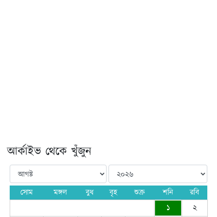
আর্কাইভ থেকে খুঁজুন
সোম
মঙ্গল
বুধ
বৃহ
শুক্র
শনি
রবি
১
২