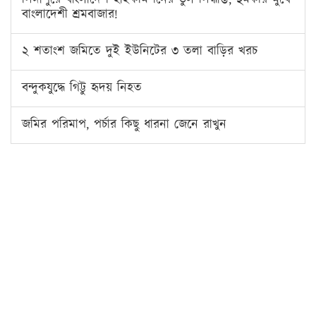
সিঙ্গাপুরে বাংলাদেশ হাইকমিশনের ভুল সিদ্ধান্ত, হুমকীর মুখে
বাংলাদেশী শ্রমবাজার!
২ শতাংশ জমিতে দুই ইউনিটের ৩ তলা বাড়ির খরচ
বন্দুকযুদ্ধে গিট্টু হৃদয় নিহত
জমির পরিমাপ, পর্চার কিছু ধারনা জেনে রাখুন