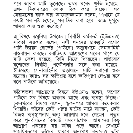
পরে আবার মাটি তুলেছে। তখন ঘরের ক্ষতি হয়েছে।
এখন ঠিকাদারের লোক ঠিক করে দিচ্ছে।’ ঘর
মেরামতের কাজ করা আক্তারুজ্জামান বলেন, ‘এখানে যে
কয়টা ঘর নষ্ট হয়েছে, সব ঠিক করা হবে। আজ দুপুরে
আমরা কাজ শুরু করেছি।’
এ বিষয়ে ডুমুরিয়া উপজেলা নির্বাহী কর্মকর্তা (ইউএনও)
সবিতা সরকার বলেন, নদী খননের প্রকল্পটি যশোর
পানি উন্নয়ন বোর্ডের (পাউবো) তত্ত্বাবধানে সেনাবাহিনী
বাস্তবায়ন করছে। বরাতিয়ায় আশ্রয়ণের ঘরের পাশে যে
মাটি ফেলা হয়েছে, তিনি নিজে গিয়েছেন। পাউবোর
যশোরের নির্বাহী প্রকৌশলীর সঙ্গে কথা হয়েছে।
ইতিমধ্যে সেনাবাহিনীর তত্ত্বাধানে মাটি সরানো শুরু
হয়েছে। কারও ঘর ক্ষতিগ্রস্ত হলে ক্ষতিপূরণ দেওয়া হবে
বলে পাউবো জানিয়েছে।
কাঁঠালতলা আশ্রয়ণের বিষয়ে ইউএনও বলেন, ‘যশোর
পাউবো সব বিষয়ে অবগত আছে এবং ব্যবস্থা নিচ্ছে।’
চুকনগরের বিষয়ে বলেন, ‘চুকনগরে আমরা কয়েকবার
গিয়েছি। তাঁদের কেউ গরুর হাটের মাঠে আছেন, কেউ
নিজস্ব ব্যবস্থাপনায় অন্য জায়গায় চলে গেছেন। নতুন
করে পুনর্বাসনের বিষয়টি সময়সাপেক্ষ। আমাদের কিছু
আশ্রয়ণ প্রকল্পের ঘর ফাঁকা পড়ে আছে। সেখানে
সাময়িকভাবে তাঁদের থাকার অনুরোধ করলেও তাঁরা