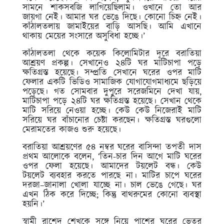
সামনে শাকসবজি লাগিয়েছিলাম। ওখানে তো আর
জায়গা নেই। আমার ঘর ভেঙে দিছে। কোনো চিহ্ন নেই।
কাঁঠালতলায় জামাইয়ের বাড়ি আসছি। আমি এখানে
থাকায় মেয়ের সংসারে অসুবিধা হচ্ছে।’
কাঁঠালতলা থেকে কয়েক কিলোমিটার দূরে বরাতিয়া
আশ্রয়ণ প্রকল্প। সেখানেও ২৪টি ঘর মাটিচাপা পড়ে
ক্ষতিগ্রস্ত হয়েছে। সম্প্রতি সেখানে ঘরের ওপর মাটি
ফেলার একটি ভিডিও সামাজিক যোগাযোগমাধ্যমে ছড়িয়ে
পড়েছে। গত সোমবার দুপুরে সরেজমিনে দেখা যায়,
মাটিচাপা পড়ে ২৪টি ঘর ক্ষতিগ্রস্ত হয়েছে। সেখান থেকে
মাটি সরিয়ে নেওয়া হচ্ছে। কেউ কেউ নিজেরাই মাটি
সরিয়ে ঘর বাঁচানোর চেষ্টা করছেন। ক্ষতিগ্রস্ত ঘরগুলো
মেরামতের কাজও শুরু হয়েছে।
বরাতিয়া আশ্রয়ণের ৫৪ নম্বর ঘরের বাসিন্দা তপতী দাস
প্রথম আলোকে বলেন, ‘তিন-চার দিন আগে মাটি ঘরের
ওপর ফেলা হয়েছে। আমাদের টয়লেট বন্ধ। কেউ
টয়লেট ব্যবহার করতে পারছে না। মাটির চাপে ঘরের
দরজা–জানালা খোলা যাচ্ছে না। চাল ভেঙে গেছে। ঘর
এখন ঠিক করে দিচ্ছে; কিন্তু বাথরুমের কোনো ব্যবস্থা
হয়নি।’
স্বামী রাশেদ শেখকে সঙ্গে নিয়ে পাশের ঘরের ভেতর