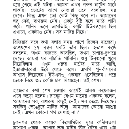
হয়ে গেছে এই ঘটনা। আমরা এখন গরুর হাটের মাঠে
থাকছি। ভোটের আগে নেতারা এসে বলেছিল, ঘর
দেবে। কিন্তু এখন তো কেউ কিছু বলে না। আমাদের
ঘর নেই, বাথরুম নেই। একটু বৃষ্টি হলে মাঠে পানি
ওঠে। পানির তলে ভাসতিছি। কয়টা টিউবওয়েল ছিল
এখানে, একটাও নেই। সব মাটির নিচে।’
রিজিয়ার সঙ্গে কথা বলার সময় পাশে ছিলেন হাজেরা।
আশ্রয়ণের ১৭ নম্বর ঘরটি তাঁর ছিল। হতাশ কণ্ঠে
বললেন, ‘যখন কাটতে আসছিল, তখন চাপায়–চুপায়ে
দেছে। আমরা ঘর বাঁচাতি পারিনি। শুধু টিনগুলো খুলে
নিয়েছিলাম। এখন গরুর হাটের মাঠে আছি,
ইজারাদারেরা উঠে যেতে বলে। এমপি পুনর্বাসনের
আশ্বাস দিয়েছেন। ইউএনও একবার এসেছিলেন। পরে
ডেকে নিয়ে ৩০ কেজি চাল দিয়েছেন। ওই শেষ।’
হাজেরার কথা শেষ হওয়ার আগেই আরও কয়েকজন
এসে জড়ো হলেন। রাবেয়া বেগম নামের একজন বলেন,
‘আমাদের ঘর, বাথরুম কিছুই নেই। সব ভেঙে দিয়েছে।
সবকিছু ভেঙেচুরে মাটির তলে। আমাদের কোনো আশ্রয়
নেই। এখন কোনো পথ দেখছি না।’
চুকনগর থেকে কয়েক কিলোমিটার দূরে কাঁঠালতলা
আশ্রয়ণ প্রকল্প। আপার ভদ্রা নদীর তীর ঘেঁষে গড়ে ওঠা