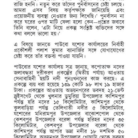
রাজি হননি। নতুন করে তাঁদের পুনর্বাসনের চেষ্টা চলছে।
আমরা এসব বিষয় কর্তৃপক্ষকে জানিয়েছি এবং
প্রয়োজনীয় ব্যবস্থা নেওয়ার জন্য লিখেছি।’ পুনর্বাসন না
করে ঘরের ওপর মাটি ফেলা হলো কেন—প্রশ্নের জবাবে
তিনি বলেন, ‘এটা নিয়ে প্রকল্প সংশ্লিষ্ট ব্যক্তিদের সঙ্গে
কথা বললে ভালো হয়।’
এ বিষয়ে জানতে পাউবো যশোর কার্যালয়ের নির্বাহী
প্রকৌশলী পলাশ কুমার ব্যানার্জির সঙ্গে যোগাযোগের
চেষ্টা করে তাঁর বক্তব্য পাওয়া যায়নি।
পাউবোর যশোর কার্যালয় সূত্র জানায়, কপোতাক্ষ নদের
জলাবদ্ধতা দূরীকরণ প্রকল্পের (দ্বিতীয় পর্যায়) আওতায়
সেনাবাহিনী ছয়টি নদী পুনঃখননের কাজ করছে। এ
প্রকল্পে ব্যয় ধরা হয়েছে ১৩৯ কোটি ৯৮ লাখ ১৯ হাজার
টাকা। প্রকল্পের আওতায় অভয়নগরের ভবদহ ২১-ভেন্ট
স্লুইসগেট থেকে খুলনার ডুমুরিয়া উপজেলার কাশিমপুর
পর্যন্ত হরি নদের ১৫ কিলোমিটার, কাশিমপুর থেকে
কুলবাড়িয়া পর্যন্ত তেলিগাতী নদীর ৫ কিলোমিটার,
যশোরের মনিরামপুর উপজেলার বাকোশপোল থেকে
কেশবপুর উপজেলার বরেঙ্গা পর্যন্ত হরিহর নদের ৩৫
কিলোমিটার, কেশবপুর উপজেলার বরেঙ্গা থেকে
কাশিমপুর পর্যন্ত আপার ভদ্রা নদীর ১৮ দশমিক ৫০
কিলোমিটার, অভয়নগর উপজেলার গোঘাটা থেকে ভবদহ