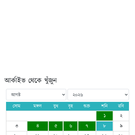
আর্কাইভ থেকে খুঁজুন
সোম
মঙ্গল
বুধ
বৃহ
শুক্র
শনি
রবি
১
২
৩
৪
৫
৬
৭
৮
৯