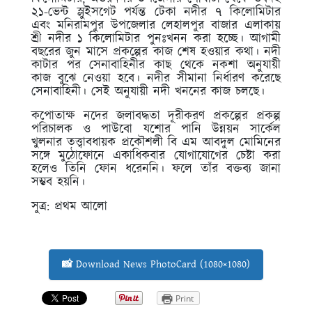
২১-ভেন্ট স্লুইসগেট পর্যন্ত টেকা নদীর ৭ কিলোমিটার
এবং মনিরামপুর উপজেলার লেহালপুর বাজার এলাকায়
শ্রী নদীর ১ কিলোমিটার পুনঃখনন করা হচ্ছে। আগামী
বছরের জুন মাসে প্রকল্পের কাজ শেষ হওয়ার কথা। নদী
কাটার পর সেনাবাহিনীর কাছ থেকে নকশা অনুযায়ী
কাজ বুঝে নেওয়া হবে। নদীর সীমানা নির্ধারণ করেছে
সেনাবাহিনী। সেই অনুযায়ী নদী খননের কাজ চলছে।
কপোতাক্ষ নদের জলাবদ্ধতা দূরীকরণ প্রকল্পের প্রকল্প
পরিচালক ও পাউবো যশোর পানি উন্নয়ন সার্কেল
খুলনার তত্ত্বাবধায়ক প্রকৌশলী বি এম আবদুল মোমিনের
সঙ্গে মুঠোফোনে একাধিকবার যোগাযোগের চেষ্টা করা
হলেও তিনি ফোন ধরেননি। ফলে তাঁর বক্তব্য জানা
সম্ভব হয়নি।
সুত্র: প্রথম আলো
📸 Download News PhotoCard (1080×1080)
Print