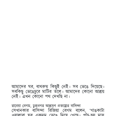
আমাদের ঘর, বাথরুম কিছুই নেই। সব ভেঙে দিয়েছে।
সবকিছু ভেঙেচুরে মাটির তলে। আমাদের কোনো আশ্রয়
নেই। এখন কোনো পথ দেখছি না।
রাবেয়া বেগম, চুকনগর আশ্রয়ণ প্রকল্পের বাসিন্দা
সেখানকার বাসিন্দা রিজিয়া বেগম বলেন, ‘গাঙকাটা
ওয়ালারা ঘর একদম ভেঙে দিয়ে গেছে। পাঁচ-ছয় মাস