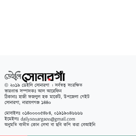
© ২০১৯ ডেইলি সোনারগা । সর্বস্বত্ব সংরক্ষিত
ভারপ্রাপ্ত সম্পাদকঃ আল আরেফিন
ঠিকানাঃ হাজী ফজলুল হক মার্কেট, উপজেলা গেইট
সোনারগা, নারায়ণগঞ্জ ১৪৪০
মোবাইলঃ ০১৪০০০০৫৪৮৪, ০১৯১৯০৪৬৬৬৬
ইমেইলঃ
dailysonargaon@gmail.com
অনুমতি ব্যতীত কোন লেখা বা ছবি কপি করা বেআইনি