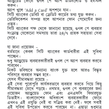
অ্যান্ড্রয়েড ফোনে গুগল পে অ্যাপ ডাউনলোড ও ইনস্টল
করুন।
অ্যাপ খুলে ‘Add a Card’ অপশনে যান।
সিটি ব্যাংকের ডেবিট বা ক্রেডিট কার্ডের তথ্য যুক্ত করুন।
ভেরিফিকেশন সম্পন্ন হলে আপনার ফোন পেমেন্টের জন্য
প্রস্তুত।
সিটি ব্যাংকের পক্ষ থেকে জানানো হয়েছে, গুগল পে ব্যবহার
সংক্রান্ত যেকোনো সমস্যায় তারা ২৪/৭ গ্রাহক সহায়তা সেবা
দেবে।
যা জানা প্রয়োজন –
বর্তমানে কেবল সিটি ব্যাংকের কার্ডধারীরা এই সুবিধা
পাচ্ছেন।
শুধু অ্যান্ড্রয়েড ব্যবহারকারীরাই গুগল পে অ্যাপ ব্যবহার করতে
পারবেন।
নিকট ভবিষ্যতে অন্যান্য ব্যাংক যুক্ত হলে আরও বিস্তৃত
পরিসরে ব্যবহার সম্ভব হবে।
যেসব সীমাবদ্ধতা রয়েছে –
এই সেবা পুরোপুরি কার্যকরভাবে ব্যবহার করতে গিয়ে কিছু
সীমাবদ্ধতা চোখে পড়ছে। প্রথমত, গুগল পে ব্যবহারের জন্য
প্রয়োজন অ্যান্ড্রয়েড ফোন এবং এনএফসি ফিচারযুক্ত
ডিভাইস। বাংলাদেশের অধিকাংশ ব্যবহারকারীর ফোনে
এখনও এই প্রযুক্তি নেই বা সক্রিয় করা নেই। ফলে সবাই
এই সুবিধা উপভোগ করতে পারছেন না। এছাড়া শুধুমাত্র