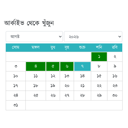
আর্কাইভ থেকে খুঁজুন
সোম
মঙ্গল
বুধ
বৃহ
শুক্র
শনি
রবি
১
২
৩
৪
৫
৬
৭
৮
৯
১০
১১
১২
১৩
১৪
১৫
১৬
১৭
১৮
১৯
২০
২১
২২
২৩
২৪
২৫
২৬
২৭
২৮
২৯
৩০
৩১