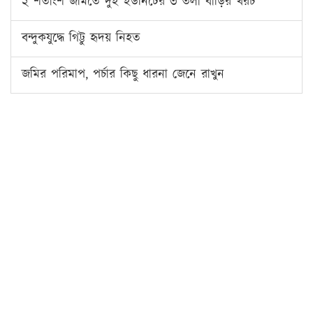
২ শতাংশ জমিতে দুই ইউনিটের ৩ তলা বাড়ির খরচ
বন্দুকযুদ্ধে গিট্টু হৃদয় নিহত
জমির পরিমাপ, পর্চার কিছু ধারনা জেনে রাখুন