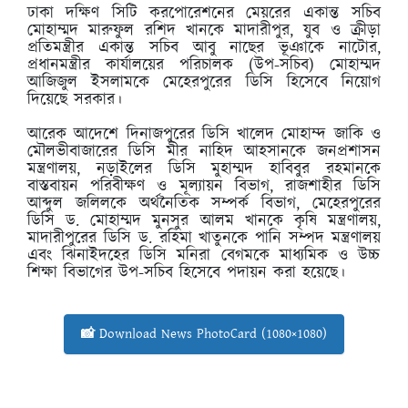
ঢাকা দক্ষিণ সিটি করপোরেশনের মেয়রের একান্ত সচিব
মোহাম্মদ মারুফুল রশিদ খানকে মাদারীপুর, যুব ও ক্রীড়া
প্রতিমন্ত্রীর একান্ত সচিব আবু নাছের ভূঞাকে নাটোর,
প্রধানমন্ত্রীর কার্যালয়ের পরিচালক (উপ-সচিব) মোহাম্মদ
আজিজুল ইসলামকে মেহেরপুরের ডিসি হিসেবে নিয়োগ
দিয়েছে সরকার।
আরেক আদেশে দিনাজপুরের ডিসি খালেদ মোহাম্দ জাকি ও
মৌলভীবাজারের ডিসি মীর নাহিদ আহসানকে জনপ্রশাসন
মন্ত্রণালয়, নড়াইলের ডিসি মুহাম্মদ হাবিবুর রহমানকে
বাস্তবায়ন পরিবীক্ষণ ও মূল্যায়ন বিভাগ, রাজশাহীর ডিসি
আব্দুল জলিলকে অর্থনৈতিক সম্পর্ক বিভাগ, মেহেরপুরের
ডিসি ড. মোহাম্মদ মুনসুর আলম খানকে কৃষি মন্ত্রণালয়,
মাদারীপুরের ডিসি ড. রহিমা খাতুনকে পানি সম্পদ মন্ত্রণালয়
এবং ঝিনাইদহের ডিসি মনিরা বেগমকে মাধ্যমিক ও উচ্চ
শিক্ষা বিভাগের উপ-সচিব হিসেবে পদায়ন করা হয়েছে।
📸 Download News PhotoCard (1080×1080)