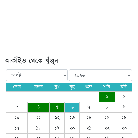
আর্কাইভ থেকে খুঁজুন
সোম
মঙ্গল
বুধ
বৃহ
শুক্র
শনি
রবি
১
২
৩
৪
৫
৬
৭
৮
৯
১০
১১
১২
১৩
১৪
১৫
১৬
১৭
১৮
১৯
২০
২১
২২
২৩