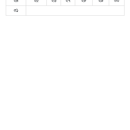
২৪
২৫
২৬
২৭
২৮
২৯
৩০
৩১