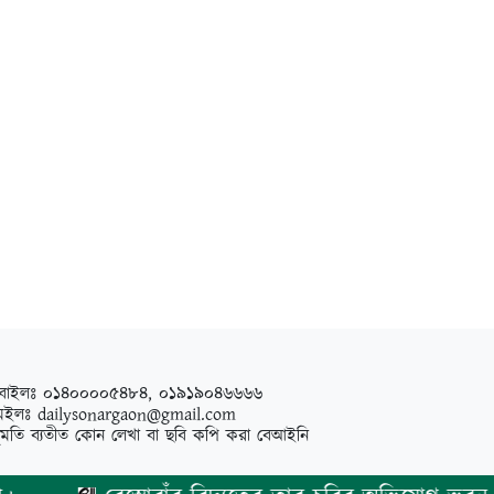
বাইলঃ ০১৪০০০০৫৪৮৪, ০১৯১৯০৪৬৬৬৬
েইলঃ
dailysonargaon@gmail.com
ুমতি ব্যতীত কোন লেখা বা ছবি কপি করা বেআইনি