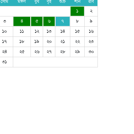
সোম
মঙ্গল
বুধ
বৃহ
শুক্র
শনি
রবি
১
২
৩
৪
৫
৬
৭
৮
৯
১০
১১
১২
১৩
১৪
১৫
১৬
১৭
১৮
১৯
২০
২১
২২
২৩
২৪
২৫
২৬
২৭
২৮
২৯
৩০
৩১