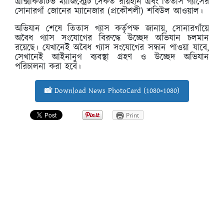
এক্সিকিউটিভ ম্যাজিস্ট্রেট সৈকত রায়হান এবং তিতাস গ্যাসের
সোনারগাঁ জোনের ম্যানেজার (প্রকৌশলী) শবিউল আওয়াল।
অভিযান শেষে তিতাস গ্যাস কর্তৃপক্ষ জানায়, সোনারগাঁয়ে
অবৈধ গ্যাস সংযোগের বিরুদ্ধে উচ্ছেদ অভিযান চলমান
রয়েছে। যেখানেই অবৈধ গ্যাস সংযোগের সন্ধান পাওয়া যাবে,
সেখানেই আইনানুগ ব্যবস্থা গ্রহণ ও উচ্ছেদ অভিযান
পরিচালনা করা হবে।
📸 Download News PhotoCard (1080×1080)
Print