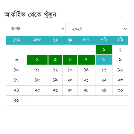
আর্কাইভ থেকে খুঁজুন
সোম
মঙ্গল
বুধ
বৃহ
শুক্র
শনি
রবি
১
২
৩
৪
৫
৬
৭
৮
৯
১০
১১
১২
১৩
১৪
১৫
১৬
১৭
১৮
১৯
২০
২১
২২
২৩
২৪
২৫
২৬
২৭
২৮
২৯
৩০
৩১