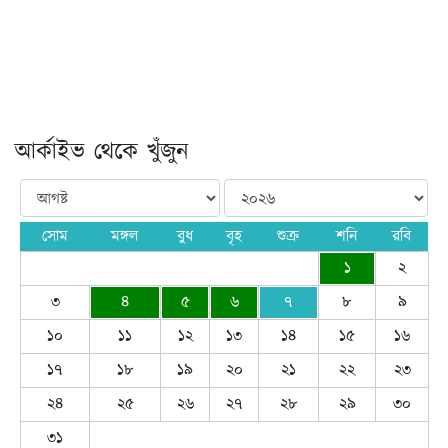
আর্কাইভ থেকে খুঁজুন
সোম
মঙ্গল
বুধ
বৃহ
শুক্র
শনি
রবি
১
২
৩
৪
৫
৬
৭
৮
৯
১০
১১
১২
১৩
১৪
১৫
১৬
১৭
১৮
১৯
২০
২১
২২
২৩
২৪
২৫
২৬
২৭
২৮
২৯
৩০
৩১