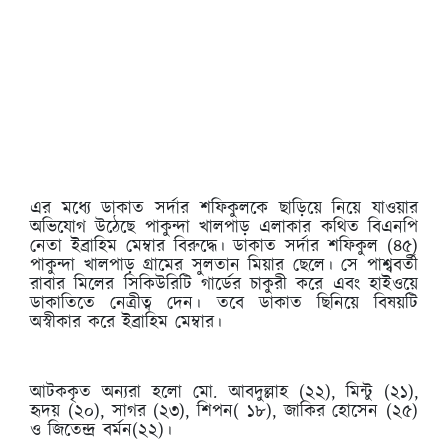
এর মধ্যে ডাকাত সর্দার শফিকুলকে ছাড়িয়ে নিয়ে যাওয়ার
অভিযোগ উঠেছে পাকুন্দা খালপাড় এলাকার কথিত বিএনপি
নেতা ইব্রাহিম মেম্বার বিরুদ্ধে। ডাকাত সর্দার শফিকুল (৪৫)
পাকুন্দা খালপাড় গ্রামের সুলতান মিয়ার ছেলে। সে পাশ্ববর্তী
রাবার মিলের সিকিউরিটি গার্ডের চাকুরী করে এবং হাইওয়ে
ডাকাতিতে নেত্রীত্ব দেন। তবে ডাকাত ছিনিয়ে বিষয়টি
অস্বীকার করে ইব্রাহিম মেম্বার।
আটককৃত অন্যরা হলো মো. আবদুল্লাহ (২২), মিন্টু (২১),
হৃদয় (২০), সাগর (২৩), শিপন( ১৮), জাকির হোসেন (২৫)
ও জিতেন্দ্র বর্মন(২২)।