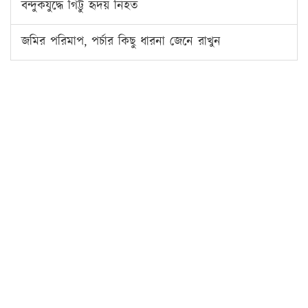
বন্দুকযুদ্ধে গিট্টু হৃদয় নিহত
জমির পরিমাপ, পর্চার কিছু ধারনা জেনে রাখুন