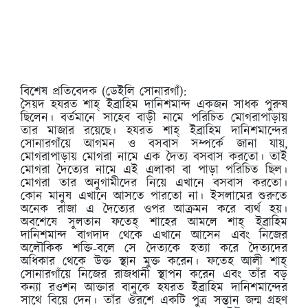
বিশেষ প্রতিবেদক (ডেইলি সোনারগাঁ):
সৈয়দ হযরত শাহ্ ইব্রাহিম দানিশমান্দ একজন সাধক পুরুষ
ছিলেন। বর্তমানে সাহেব বাড়ী নামে পরিচিত মোগরাপাড়ায়
তার মাজার রয়েছে। হযরত শাহ্ ইব্রাহিম দানিশমান্দের
সোনারগাঁয়ে আগমন ও বসবাস সম্পর্কে জানা যায়,
মোগরাপাড়ায় মোগরা নামে এক দৈত্য বসবাস করতো। তাই
মোগরা দৈত্যের নামে এই এলাকা বা পাড়া পরিচিত ছিল।
মোগরা তার অনুগামীদের নিয়ে এখানে বসবাস করতো।
কোন মানুষ এখানে আসতে পারতো না। ইসলামের শুরুতে
অনেক রাজা এ দৈত্যের ওপর আক্রমন করে ব্যর্থ হয়।
অবশেষে সুলতান ফতেহ্ শাহের আমলে শাহ্ ইব্রাহিম
দানিশমান্দ বাগদাদ থেকে এখানে আসেন এবং নিজের
অলৌকিক শক্তি-বলে সে দৈত্যকে হত্যা করে দৈত্যদের
অধিকার থেকে উক্ত স্থান মুক্ত করেন। ফতেহ আলী শাহ্
সোনারগাঁয়ে নিজের রাজধানী স্থাপন করেন এবং তাঁর বড়
কন্যা রওশন আক্তার বানুকে হযরত ইব্রাহিম দানিশমান্দের
সাথে বিয়ে দেন। তাঁর ঔরশে একটি পুত্র সন্তান জন্ম গ্রহণ