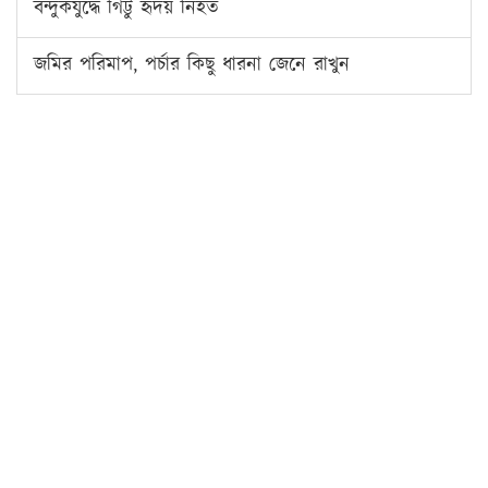
বন্দুকযুদ্ধে গিট্টু হৃদয় নিহত
জমির পরিমাপ, পর্চার কিছু ধারনা জেনে রাখুন