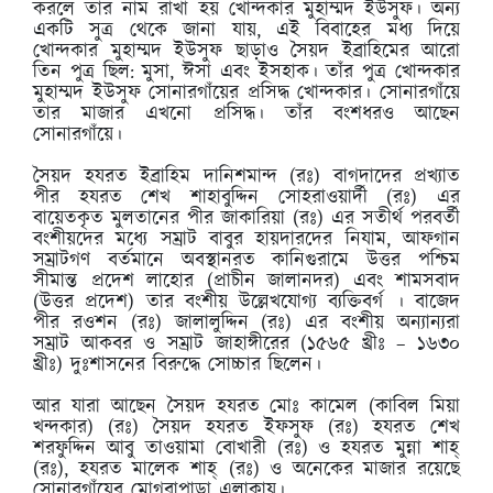
করলে তার নাম রাখা হয় খোন্দকার মুহাম্মদ ইউসুফ। অন্য
একটি সুত্র থেকে জানা যায়, এই বিবাহের মধ্য দিয়ে
খোন্দকার মুহাম্মদ ইউসুফ ছাড়াও সৈয়দ ইব্রাহিমের আরো
তিন পুত্র ছিল: মুসা, ঈসা এবং ইসহাক। তাঁর পুত্র খোন্দকার
মুহাম্মদ ইউসুফ সোনারগাঁয়ের প্রসিদ্ধ খোন্দকার। সোনারগাঁয়ে
তার মাজার এখনো প্রসিদ্ধ। তাঁর বংশধরও আছেন
সোনারগাঁয়ে।
সৈয়দ হযরত ইব্রাহিম দানিশমান্দ (রঃ) বাগদাদের প্রখ্যাত
পীর হযরত শেখ শাহাবুদ্দিন সোহরাওয়ার্দী (রঃ) এর
বায়েতকৃত মুলতানের পীর জাকারিয়া (রঃ) এর সতীর্থ পরবর্তী
বংশীয়দের মধ্যে সম্রাট বাবুর হায়দারদের নিযাম, আফগান
সম্রাটগণ বর্তমানে অবস্থানরত কানিগুরামে উত্তর পশ্চিম
সীমান্ত প্রদেশ লাহোর (প্রাচীন জালানদর) এবং শামসবাদ
(উত্তর প্রদেশ) তার বংশীয় উল্লেখযোগ্য ব্যক্তিবর্গ । বাজেদ
পীর রওশন (রঃ) জালালুদ্দিন (রঃ) এর বংশীয় অন্যান্যরা
সম্রাট আকবর ও সম্রাট জাহাঙ্গীরের (১৫৬৫ খ্রীঃ – ১৬৩০
খ্রীঃ) দুঃশাসনের বিরুদ্ধে সোচ্চার ছিলেন।
আর যারা আছেন সৈয়দ হযরত মোঃ কামেল (কাবিল মিয়া
খন্দকার) (রঃ) সৈয়দ হযরত ইফসুফ (রঃ) হযরত শেখ
শরফুদ্দিন আবু তাওয়ামা বোখারী (রঃ) ও হযরত মুন্না শাহ্
(রঃ), হযরত মালেক শাহ্ (রঃ) ও অনেকের মাজার রয়েছে
সোনারগাঁয়ের মোগরাপাড়া এলাকায়।