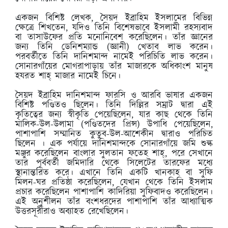
একজন বিশিষ্ট লেখক, সৈয়দ ইব্রাহিম ইসলামের বিভিন্ন
ক্ষেত্রে শিখতেন, যদিও তিনি বিশেষভাবে ইসলামী রহস্যবাদ
বা তাসাউফের প্রতি মনোনিবেশ করেছিলেন। তাঁর জ্ঞানের
জন্য তিনি ডেনিশম্যান্ড (জ্ঞানী) খেতাব লাভ করেন।
পরবর্তীতে তিনি দানিশমান্দ নামেই পরিচিতি লাভ করেন।
সোনারগাঁয়ের মোগরাপাড়ায় তাঁর মাজারকে অধিকাংশ মানুষ
হযরত শাহ্ মাজার নামেই চিনে।
সৈয়দ ইব্রাহিম দানিশমান্দ ফারসি ও আরবি ভাষার একজন
বিশিষ্ট পণ্ডিতও ছিলেন। তিনি দিল্লির সম্রাট দ্বারা এই
কৃতিত্বের জন্য স্বীকৃতি পেয়েছিলেন, যার কাছ থেকে তিনি
মালিক-উল-উলামা (পণ্ডিতদের প্রিন্স) উপাধি পেয়েছিলেন,
পাশাপাশি সম্মানিত কুতুব-উল-আশেকীন দ্বারাও পরিচিত
ছিলেন । এক পর্যায়ে দানিশমান্দকে সোনারগাঁয়ে জমি শুল্ক
মঞ্জুর করেছিলেন বাংলার সুলতান ফতেহ শাহ্, পরে সেখানে
তার পূর্ববর্তী জমিদারি থেকে সিলেটের তারফের মধ্যে
স্থানান্তরিত করে। এখানে তিনি একটি খানকাহ বা সুফি
মিলন-ঘর প্রতিষ্ঠা করেছিলেন, যেখান থেকে তিনি ইসলাম
প্রচার করেছিলেন পাশাপাশি কাদিরিয়া সুফিবাদও করেছিলেন।
এই অনুশীলন তাঁর বংশধরদের পাশাপাশি তাঁর আধ্যাত্মিক
উত্তরসূরীরাও অব্যাহত রেখেছিলেন।