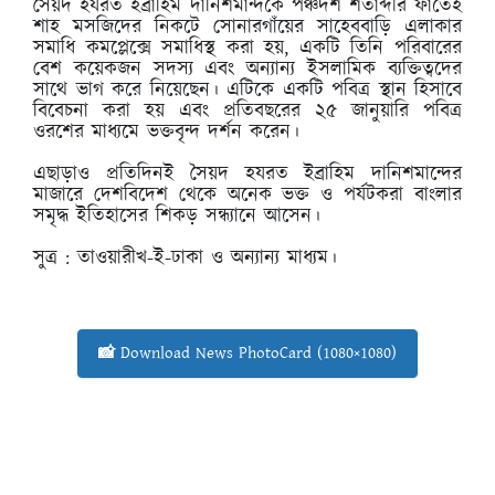
সৈয়দ হযরত ইব্রাহিম দানিশমান্দকে পঞ্চদশ শতাব্দীর ফাতেহ
শাহ মসজিদের নিকটে সোনারগাঁয়ের সাহেববাড়ি এলাকার
সমাধি কমপ্লেক্সে সমাধিস্থ করা হয়, একটি তিনি পরিবারের
বেশ কয়েকজন সদস্য এবং অন্যান্য ইসলামিক ব্যক্তিত্বদের
সাথে ভাগ করে নিয়েছেন। এটিকে একটি পবিত্র স্থান হিসাবে
বিবেচনা করা হয় এবং প্রতিবছরের ২৫ জানুয়ারি পবিত্র
ওরশের মাধ্যমে ভক্তবৃন্দ দর্শন করেন।
এছাড়াও প্রতিদিনই সৈয়দ হযরত ইব্রাহিম দানিশমান্দের
মাজারে দেশবিদেশ থেকে অনেক ভক্ত ও পর্যটকরা বাংলার
সমৃদ্ধ ইতিহাসের শিকড় সন্ধ্যানে আসেন।
সুত্র : তাওয়ারীখ-ই-ঢাকা ও অন্যান্য মাধ্যম।
📸 Download News PhotoCard (1080×1080)