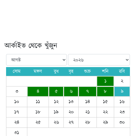
আর্কাইভ থেকে খুঁজুন
সোম
মঙ্গল
বুধ
বৃহ
শুক্র
শনি
রবি
১
২
৩
৪
৫
৬
৭
৮
৯
১০
১১
১২
১৩
১৪
১৫
১৬
১৭
১৮
১৯
২০
২১
২২
২৩
২৪
২৫
২৬
২৭
২৮
২৯
৩০
৩১