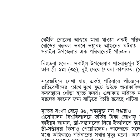
বেইলি রোডের আগুনে মারা যাওয়া একই পরিবা
রোডের বহুতল ভবনে ভয়াবহ আগুনের ঘটনায় এ পর্
সরাইল উপজেলার এক পরিবারেরই পাঁচজন।
নিহতরা হলেন- সরাইল উপজেলার শাহবাজপুর ইউন
তার স্ত্রী স্বপ্না (৩৫), দুই মেয়ে সৈয়দা কাশফিয়
সরেজমিনে দেখা যায়, একই পরিবারে পাঁচজনের 
প্রতিবেশীদের চোখে-মুখে ফুটে উঠছে অনাকাঙ্ক
কবরস্থানে খোঁড়া হচ্ছে কবর। এলাকায় মাইকে ম
মরদেহ বহনের জন্য বাড়িতে তৈরি রয়েছে খাটিয়া
মৃতের সংখ্যা বেড়ে ৪৬, শঙ্কামুক্ত নন দগ্ধরাও
এসেছিলেন বিশ্ববিদ্যালয়ে ভর্তির টাকা জোগ
কাইয়ূম জানান, স্ত্রী-সন্তানদের নিয়ে ইতালিতে স্
স্ত্রী-সন্তানরা ভিসাও পেয়েছিলেন। তাদেরকে
মধ্যে অগ্নিকাণ্ডে পরিবারের সবার মৃত্যু হলো।