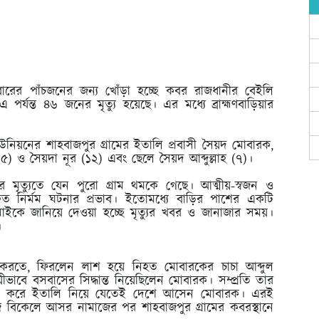
রের পাঁচজনের জন্য খোঁড়া হচ্ছে কবর রাজধানীর বেইলি
যন্ত ৪৬ জনের মৃত্যু হয়েছে। এর মধ্যে ব্রাহ্মণবাড়িয়ার
িয়নের শাহবাজপুর গ্রামের ইতালি প্রবাসী সৈয়দ মোবারক,
া (১৫) ও সৈয়দা নূর (১২) এবং ছেলে সৈয়দ আব্দুল্লাহ (৭)।
মৃত্যুতে যেন পুরো গ্রাম থমকে গেছে। আত্মীয়-স্বজন ও
্ষিত নির্মম ঘটনার প্রভাব। ইতোমধ্যে বাড়ির পাশের একটি
াইকে জানিয়ে দেওয়া হচ্ছে মৃত্যুর খবর ও জানাজার সময়।
।
াড় করতে, ফিরলেন লাশ হয়ে নিহত মোবারকের চাচা আব্দুল
থায়ীভাবে বসবাসের সিদ্ধান্ত নিয়েছিলেন মোবারক। সম্প্রতি তার
 সঙ্গে করে ইতালি নিয়ে যেতেই দেশে আসেন মোবারক। এরই
 আজ বিকেলে আসর নামাজের পর শাহবাজপুর গ্রামের কবরস্থানে