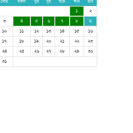
সোম
মঙ্গল
বুধ
বৃহ
শুক্র
শনি
রবি
১
২
৩
৪
৫
৬
৭
৮
৯
১০
১১
১২
১৩
১৪
১৫
১৬
১৭
১৮
১৯
২০
২১
২২
২৩
২৪
২৫
২৬
২৭
২৮
২৯
৩০
৩১