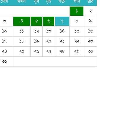
সোম
মঙ্গল
বুধ
বৃহ
শুক্র
শনি
রবি
১
২
৩
৪
৫
৬
৭
৮
৯
১০
১১
১২
১৩
১৪
১৫
১৬
১৭
১৮
১৯
২০
২১
২২
২৩
২৪
২৫
২৬
২৭
২৮
২৯
৩০
৩১