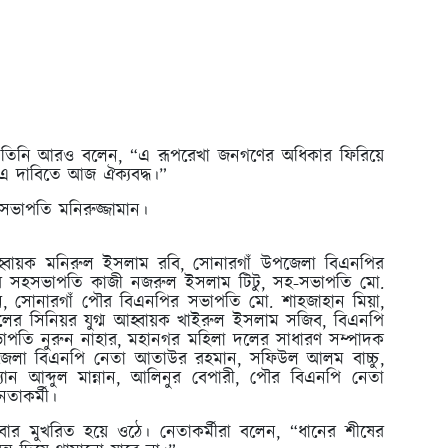
 ধরে তিনি আরও বলেন,
“এ রূপরেখা জনগণের অধিকার ফিরিয়ে
 এ দাবিতে আজ ঐক্যবদ্ধ।”
ভাপতি মনিরুজ্জামান।
 আহ্বায়ক মনিরুল ইসলাম রবি, সোনারগাঁ উপজেলা বিএনপির
র সহসভাপতি কাজী নজরুল ইসলাম টিটু, সহ-সভাপতি মো.
ন, সোনারগাঁ পৌর বিএনপির সভাপতি মো. শাহজাহান মিয়া,
ের সিনিয়র যুগ্ম আহ্বায়ক খাইরুল ইসলাম সজিব, বিএনপি
াপতি নুরুন নাহার, মহানগর মহিলা দলের সাধারণ সম্পাদক
পজেলা বিএনপি নেতা আতাউর রহমান, সফিউল আলম বাচ্চু,
ান আব্দুল মান্নান, আলিনুর বেপারী, পৌর বিএনপি নেতা
তাকর্মী।
বার মুখরিত হয়ে ওঠে। নেতাকর্মীরা বলেন,
“ধানের শীষের