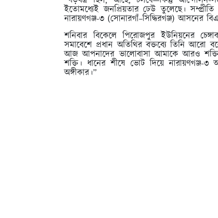
“ষড়যন্ত্র ছিল, আছে, চলবে—কিন্তু আন্দোলন-স
ইতোমধ্যেই জনপ্রিয়তার ঢেউ তুলেছে। সম্প্রীত
নারায়ণগঞ্জ-৩ (সোনারগাঁ–সিদ্ধিরগঞ্জ) আসনের বি
শনিবার বিকেলে পিরোজপুর ইউনিয়নের চেঙ্গা
সমাবেশে প্রধান অতিথির বক্তব্যে তিনি আরো 
আজ আপনাদের ভালোবাসা আমাকে আরও শক্তি 
শক্তি। ধানের শীষে ভোট দিয়ে নারায়ণগঞ্জ
অঙ্গীকার।”