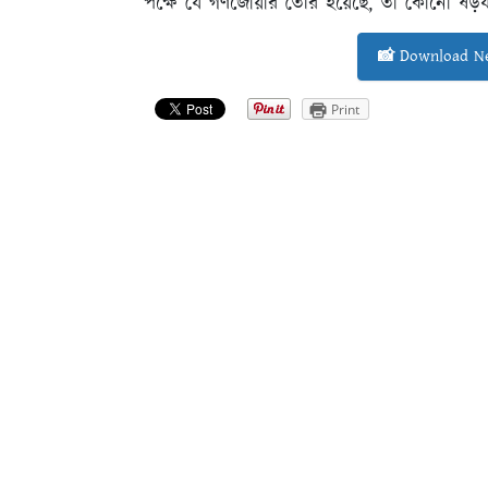
পক্ষে যে গণজোয়ার তৈরি হয়েছে, তা কোনো ষড়যন্ত
📸 Download Ne
Print