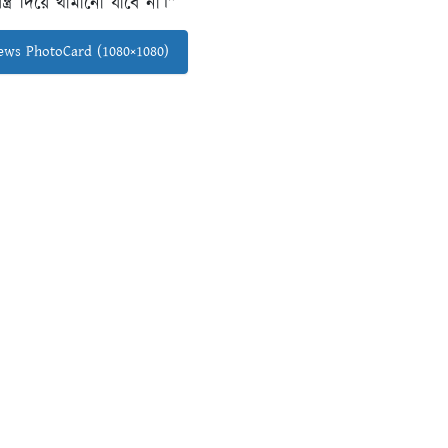
্র দিয়ে থামানো যাবে না।”
ws PhotoCard (1080×1080)